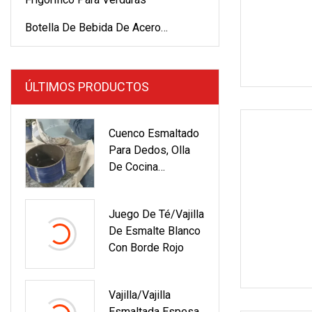
Botella De Bebida De Acero
Inoxidable
ÚLTIMOS PRODUCTOS
Cuenco Esmaltado
Para Dedos, Olla
De Cocina
Personalizada,
Vajilla De Cerámica
Juego De Té/vajilla
De Porcelana China
De Esmalte Blanco
Con Borde Rojo
Vajilla/vajilla
Esmaltada Espesa