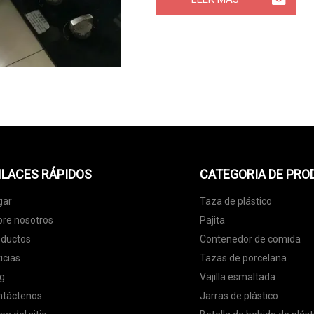
LACES RÁPIDOS
CATEGORIA DE PR
gar
Taza de plástico
re nosotros
Pajita
oductos
Contenedor de comida
icias
Tazas de porcelana
g
Vajilla esmaltada
ntáctenos
Jarras de plástico