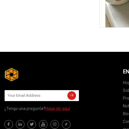
EN
Ho
Sob
Pr
Not
¿Tengo una pregunta?
Haga clic aquí
Blo
Co