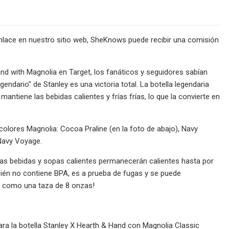
nlace en nuestro sitio web, SheKnows puede recibir una comisión
d with Magnolia en Target, los fanáticos y seguidores sabían
gendario" de Stanley es una victoria total. La botella legendaria
ntiene las bebidas calientes y frías frías, lo que la convierte en
colores Magnolia: Cocoa Praline (en la foto de abajo), Navy
Navy Voyage.
Las bebidas y sopas calientes permanecerán calientes hasta por
bién no contiene BPA, es a prueba de fugas y se puede
ar como una taza de 8 onzas!
para la botella Stanley X Hearth & Hand con Magnolia Classic