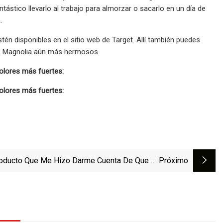
tástico llevarlo al trabajo para almorzar o sacarlo en un día de
.
én disponibles en el sitio web de Target. Allí también puedes
os Magnolia aún más hermosos.
 olores más fuertes:
 olores más fuertes:
roducto Que Me Hizo Darme Cuenta De Que El
:próximo
Agua Es... Genial