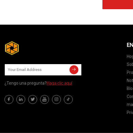
EN
Ho
Sob
Pr
Not
¿Tengo una pregunta?
Haga clic aquí
Blo
Co
map
Pri