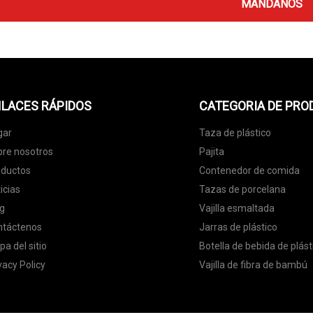
MÁNDANOS
LACES RÁPIDOS
CATEGORIA DE PR
gar
Taza de plástico
re nosotros
Pajita
oductos
Contenedor de comida
icias
Tazas de porcelana
g
Vajilla esmaltada
ntáctenos
Jarras de plástico
a del sitio
Botella de bebida de plást
vacy Policy
Vajilla de fibra de bambú