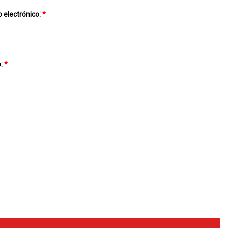
 electrónico:
*
o:
*