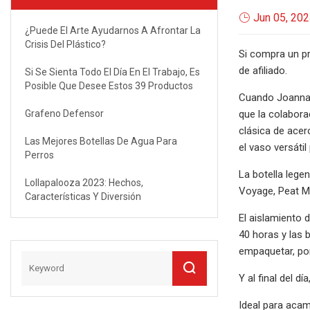
Jun 05, 20
¿Puede El Arte Ayudarnos A Afrontar La
Crisis Del Plástico?
Si compra un pr
de afiliado.
Si Se Sienta Todo El Día En El Trabajo, Es
Posible Que Desee Estos 39 Productos
Cuando Joanna G
Grafeno Defensor
que la colaborac
clásica de acer
Las Mejores Botellas De Agua Para
el vaso versátil
Perros
La botella lege
Lollapalooza 2023: Hechos,
Voyage, Peat M
Características Y Diversión
El aislamiento 
40 horas y las 
empaquetar, por
Y al final del dí
Ideal para acam