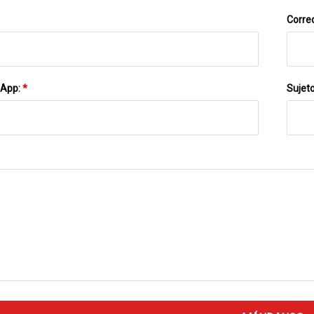
Correo
sApp:
*
Sujet