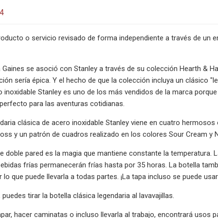
24
oducto o servicio revisado de forma independiente a través de un e
aines se asoció con Stanley a través de su colección Hearth & Han
ión sería épica. Y el hecho de que la colección incluya un clásico "le
o inoxidable Stanley es uno de los más vendidos de la marca porque ma
 perfecto para las aventuras cotidianas.
ndaria clásica de acero inoxidable Stanley viene en cuatro hermosos 
oss y un patrón de cuadros realizado en los colores Sour Cream y 
de doble pared es la magia que mantiene constante la temperatura. 
bebidas frías permanecerán frías hasta por 35 horas. La botella tam
 lo que puede llevarla a todas partes. ¡La tapa incluso se puede us
a, puedes tirar la botella clásica legendaria al lavavajillas.
par, hacer caminatas o incluso llevarla al trabajo, encontrará usos 